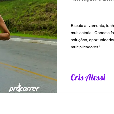
Cris Alessi
Cris Alessi
Escuto ativamente, tenh
Cris Alessi
multisetorial. Conecto 
soluções, oportunidades
multiplicadores.”
Cris Alessi