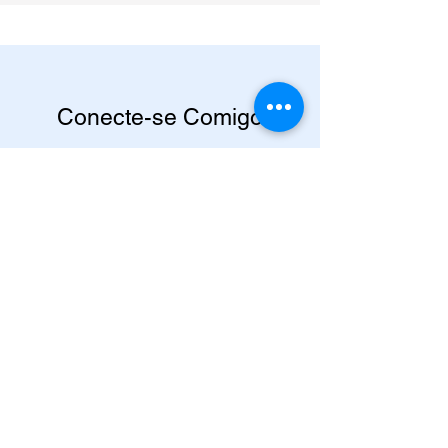
Conecte-se Comigo
Contato
Escreva para mim
Seja um parceiro
Agende um Café
Café com a Cris