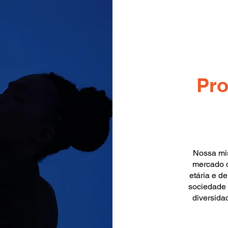
Pro
Nossa mis
mercado d
etária e d
sociedade 
diversida