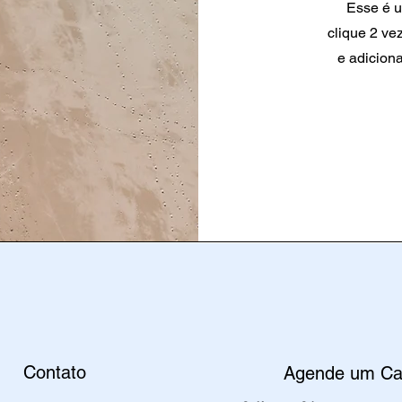
Esse é u
clique 2 ve
e adicion
Contato
Agende um Ca